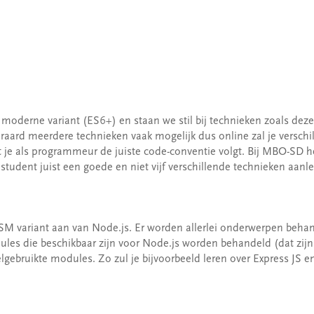
e moderne variant (ES6+) en staan we stil bij technieken zoals deze
teraard meerdere technieken vaak mogelijk dus online zal je versch
at je als programmeur de juiste code-conventie volgt. Bij MBO-SD 
student juist een goede en niet vijf verschillende technieken aanle
ESM variant aan van Node.js. Er worden allerlei onderwerpen behan
dules die beschikbaar zijn voor Node.js worden behandeld (dat zij
elgebruikte modules. Zo zul je bijvoorbeeld leren over Express JS