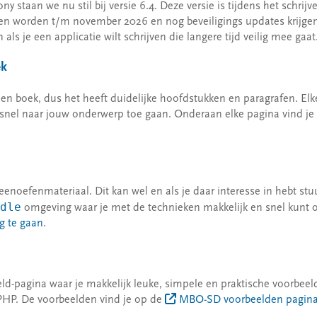
y staan we nu stil bij versie 6.4. Deze versie is tijdens het schrij
en worden t/m november 2026 en nog beveiligings updates krijge
als je een applicatie wilt schrijven die langere tijd veilig mee gaat
ek
n boek, dus het heeft duidelijke hoofdstukken en paragrafen. Elke
snel naar jouw onderwerp toe gaan. Onderaan elke pagina vind je
enoefenmateriaal. Dit kan wel en als je daar interesse in hebt st
dle
omgeving waar je met de technieken makkelijk en snel kunt
g te gaan
.
d-pagina waar je makkelijk leuke, simpele en praktische voorbeel
PHP. De voorbeelden vind je op de
MBO-SD voorbeelden pagin