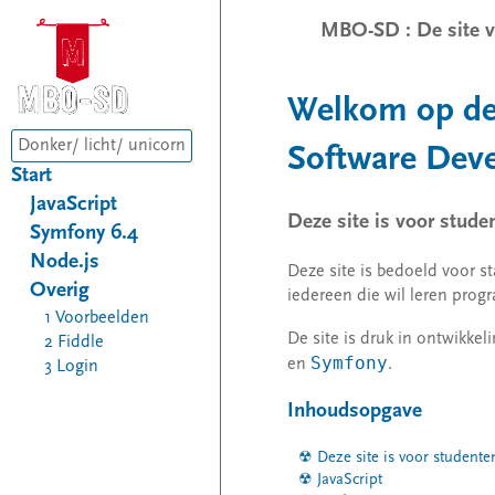
MBO-SD : De site v
Welkom op de 
Donker/ licht/ unicorn
Software Deve
Start
JavaScript
Deze site is voor stude
Symfony 6.4
Node.js
Deze site is bedoeld voor 
Overig
iedereen die wil leren prog
1 Voorbeelden
De site is druk in ontwikk
2 Fiddle
Symfony
en
.
3 Login
Inhoudsopgave
Deze site is voor studente
JavaScript