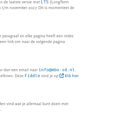
LTS
ven de laatste versie met
(LongTerm
n t/m november 2027. Dit is momenteel de
.
 paragraaf en elke pagina heeft een index
 een link om naar de volgende pagina
info@mbo-sd.nl
uur dan een email naar
.
Fiddle
 oefenen. Deze
vind je op
Klik hier
den vind wat je allemaal kunt doen met
a
.