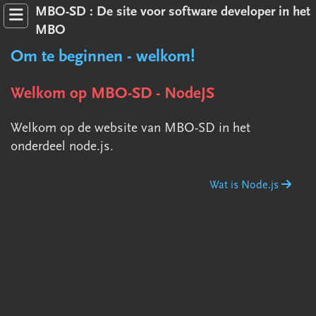
MBO-SD : De site voor software developer in het
MBO
Om te beginnen - welkom!
Welkom op MBO-SD - NodeJS
Welkom op de website van MBO-SD in het
JavaScript
onderdeel node.js.
Symfony 6.4
Wat is Node.js
Node.js
Overig
1 Voorbeelden
2 Fiddle