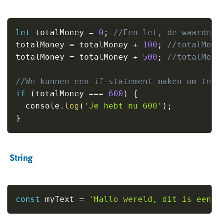
2 Fiddle
3 Login
let
 totalMoney 
=
0
;
//Een let, de waarde 
totalMoney 
=
 totalMoney 
+
100
;
//totalMon
totalMoney 
=
 totalMoney 
+
500
;
//totalMon
//We kunnen een if-statement maken om te 
if
(
totalMoney 
===
600
)
{
  console
.
log
(
'Je hebt nu 600'
)
;
}
String
const
 myText 
=
'Hallo wereld, dit is een 