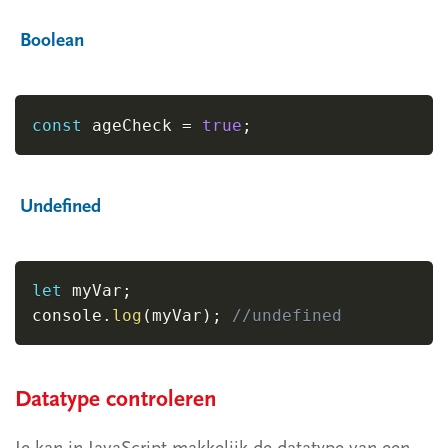
Boolean
const
 ageCheck 
=
true
;
Undefined
let
 myVar
;
console
.
log
(
myVar
)
;
//undefined
Datatype controleren