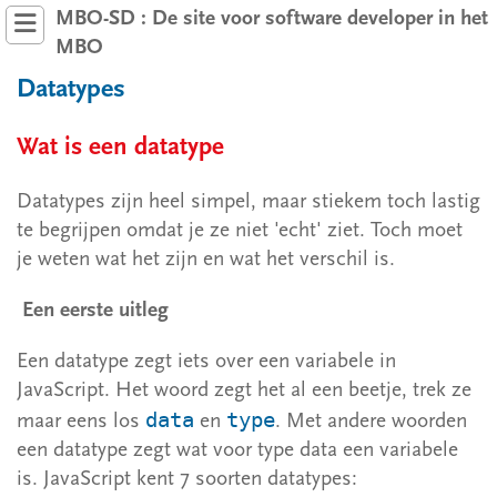
MBO-SD : De site voor software developer in het
MBO
Datatypes
Wat is een datatype
Datatypes zijn heel simpel, maar stiekem toch lastig
JavaScript
te begrijpen omdat je ze niet 'echt' ziet. Toch moet
je weten wat het zijn en wat het verschil is.
1 Om te beginnen
Een eerste uitleg
2 Basis JavaScript
Een datatype zegt iets over een variabele in
2.1 Variabelen
JavaScript. Het woord zegt het al een beetje, trek ze
2.2 Interactie
data
type
maar eens los
en
. Met andere woorden
2.3 Datatypes
een datatype zegt wat voor type data een variabele
is. JavaScript kent 7 soorten datatypes:
2.4 Rekenen en operatoren