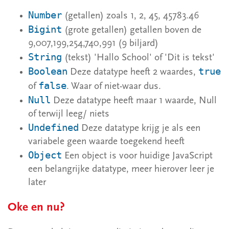
2.5 Vergelijkingen
Number
(getallen) zoals 1, 2, 45, 45783.46
2.6 If-statement
Bigint
(grote getallen) getallen boven de
2.6.1 Switch case
9,007,199,254,740,991 (9 biljard)
String
(tekst) 'Hallo School' of 'Dit is tekst'
2.7 Loops (for/ while)
Boolean
true
Deze datatype heeft 2 waardes,
2.8 Arrays
false
of
. Waar of niet-waar dus.
2.8.1 Basis array
Null
Deze datatype heeft maar 1 waarde, Null
2.8.2 Array doorlopen
of terwijl leeg/ niets
Undefined
Deze datatype krijg je als een
2.8.3 Array Functions
variabele geen waarde toegekend heeft
2.9 Functions
Object
Een object is voor huidige JavaScript
2.10 Objecten
een belangrijke datatype, meer hierover leer je
later
2.10.1 De basis
2.10.2 Doorlopen
Oke en nu?
2.10.3 Aanmaken makeObject