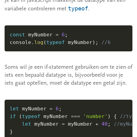
Je kan in JavaScript makkelijk de datatype van een
typeof
variabele controleren met
.
const
 myNumber 
=
6
;
console
.
log
(
typeof
 myNumber
)
;
//6
Soms wil je een if-statement gebruiken om te zien of
iets een bepaald datatype is, bijvoorbeeld voor je
iets gaat optellen, moet de datatype een getal zijn.
let
 myNumber 
=
6
;
if
(
typeof
 myNumber 
===
'number'
)
{
//typ
let
 myNumber 
=
 myNumber 
+
40
;
//myNum
}