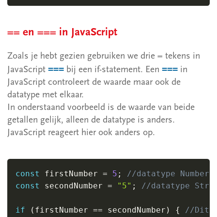
== en === in JavaScript
Zoals je hebt gezien gebruiken we drie = tekens in
===
===
JavaScript
bij een if-statement. Een
in
JavaScript controleert de waarde maar ook de
datatype met elkaar.
In onderstaand voorbeeld is de waarde van beide
getallen gelijk, alleen de datatype is anders.
JavaScript reageert hier ook anders op.
const
 firstNumber 
=
5
;
//datatype Number
const
 secondNumber 
=
"5"
;
//datatype Stri
if
(
firstNumber 
==
 secondNumber
)
{
//Dit 