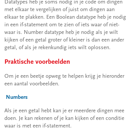
Datatypes heb je soms nodig in je code om dingen
2.10.4 Functies & this
met elkaar te vergelijken of juist om dingen aan
2.11 Classes
elkaar te plakken. Een Boolean datatype heb je nodig
2.11.1 De basis
in een if-statement om te zien of iets waar of niet-
waar is. Number datatype heb je nodig als je wilt
2.11.2 Functies &amp; this
kijken of een getal groter of kleiner is dan een ander
2.12 Opdrachten hoofstuk 2
getal, of als je rekenkundig iets wilt oplossen.
3 HTML & JavaScript
Praktische voorbeelden
4 Advanced JavaScript
Om je een beetje opweg te helpen krijg je hieronder
Symfony 6.4
een aantal voorbeelden.
Node.js
Numbers
Overig
Als je een getal hebt kan je er meerdere dingen mee
doen. Je kan rekenen of je kan kijken of een conditie
1 Voorbeelden
waar is met een if-statement.