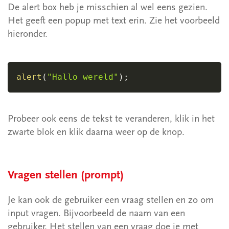
De alert box heb je misschien al wel eens gezien.
2.5 Vergelijkingen
Het geeft een popup met text erin. Zie het voorbeeld
2.6 If-statement
hieronder.
2.6.1 Switch case
2.7 Loops (for/ while)
alert
(
"Hallo wereld"
)
;
2.8 Arrays
2.8.1 Basis array
2.8.2 Array doorlopen
Probeer ook eens de tekst te veranderen, klik in het
2.8.3 Array Functions
zwarte blok en klik daarna weer op de knop.
2.9 Functions
2.10 Objecten
Vragen stellen (prompt)
2.10.1 De basis
Je kan ook de gebruiker een vraag stellen en zo om
2.10.2 Doorlopen
input vragen. Bijvoorbeeld de naam van een
2.10.3 Aanmaken makeObject
gebruiker. Het stellen van een vraag doe je met