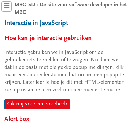
MBO-SD : De site voor software developer in het
MBO
Interactie in JavaScript
Hoe kan je interactie gebruiken
Interactie gebruiken we in JavaScript om de
JavaScript
gebruiker iets te melden of te vragen. Nu doen we
dat in de basis met die gekke popup meldingen, klik
1 Om te beginnen
maar eens op onderstaande button om een popup te
krijgen. Later leer je hoe je dit met HTML-elementen
2 Basis JavaScript
kan oplossen en een veel mooiere manier te maken.
2.1 Variabelen
Klik mij voor een voorbeeld
2.2 Interactie
2.3 Datatypes
Alert box
2.4 Rekenen en operatoren