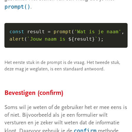
2.10.4 Functies & this
prompt()
.
2.11 Classes
2.11.1 De basis
const
 result 
=
prompt
(
'Wat is je naam'
,
'
2.11.2 Functies &amp; this
alert
(
`
Jouw naam is 
${
result
}
`
)
;
2.12 Opdrachten hoofstuk 2
3 HTML & JavaScript
Het eerste stuk in de prompt is de vraag. Het tweede stuk,
4 Advanced JavaScript
deze mag je weglaten, is een standaard antwoord.
Symfony 6.4
Bevestigen (confirm)
Node.js
Soms wil je weten of de gebruiker het er mee eens is
Overig
of niet. Bijvoorbeeld als je een formulier wilt
1 Voorbeelden
versturen en je zeker wilt weten dat de informatie
confirm
klopt. Daarvoor gebruik je de
methode.