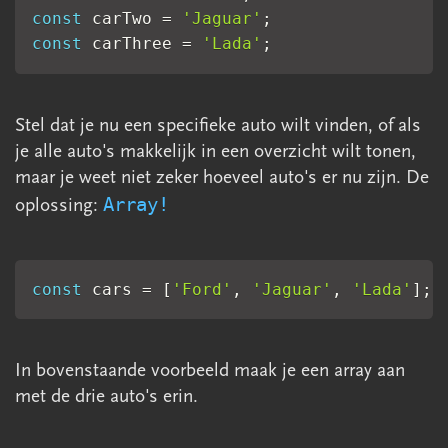
2.6.1 Switch case
const
 carTwo 
=
'Jaguar'
;
2.7 Loops (for/ while)
const
 carThree 
=
'Lada'
;
2.8 Arrays
2.8.1 Basis array
Stel dat je nu een specifieke auto wilt vinden, of als
2.8.2 Array doorlopen
je alle auto's makkelijk in een overzicht wilt tonen,
2.8.3 Array Functions
maar je weet niet zeker hoeveel auto's er nu zijn. De
Array!
oplossing:
2.9 Functions
2.10 Objecten
2.10.1 De basis
const
 cars 
=
[
'Ford'
,
'Jaguar'
,
'Lada'
]
;
2.10.2 Doorlopen
2.10.3 Aanmaken makeObject
In bovenstaande voorbeeld maak je een array aan
2.10.4 Functies & this
met de drie auto's erin.
2.11 Classes