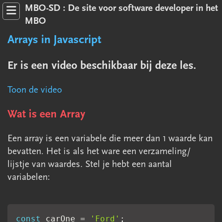
MBO-SD : De site voor software developer in het
MBO
Arrays in Javascript
Er is een video beschikbaar bij deze les.
Toon de video
JavaScript
Wat is een Array
2.1 Variabelen
Een array is een variabele die meer dan 1 waarde kan
2.2 Interactie
bevatten. Het is als het ware een verzameling/
2.3 Datatypes
lijstje van waardes. Stel je hebt een aantal
2.4 Rekenen en operatoren
variabelen:
2.5 Vergelijkingen
2.6 If-statement
const
 carOne 
=
'Ford'
;