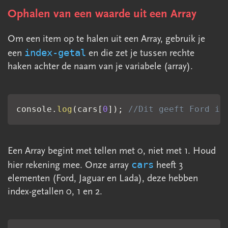
2.11.1 De basis
Ophalen van een waarde uit een Array
2.11.2 Functies &amp; this
2.12 Opdrachten hoofstuk 2
Om een item op te halen uit een Array, gebruik je
index-getal
een
en die zet je tussen rechte
Symfony 6.4
haken achter de naam van je variabele (array).
Node.js
Overig
console
.
log
(
cars
[
0
]
)
;
//Dit geeft Ford in
1 Voorbeelden
2 Fiddle
Een Array begint met tellen met 0, niet met 1. Houd
cars
hier rekening mee. Onze array
heeft 3
3 Login
elementen (Ford, Jaguar en Lada), deze hebben
index-getallen 0, 1 en 2.