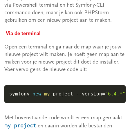
2.3 Bestaand project
via Powershell terminal en het Symfony-CLI
3 MVC model
commando doen, maar je kan ook PHPStorm
gebruiken om een nieuw project aan te maken.
4 Routeren
Via de terminal
5 CRUD
6 Formulieren
Open een terminal en ga naar de map waar je jouw
nieuwe project wilt maken. Je hoeft geen map aan te
7 Relaties
maken voor je nieuwe project dit doet de installer.
8 In-/ uitloggen
Voer vervolgens de nieuwe code uit:
Node.js
symfony 
new
my
-
project 
--
version
=
"6.4.*"
Overig
1 Voorbeelden
Met bovenstaande code wordt er een map gemaakt
2 Fiddle
my-project
en daarin worden alle bestanden