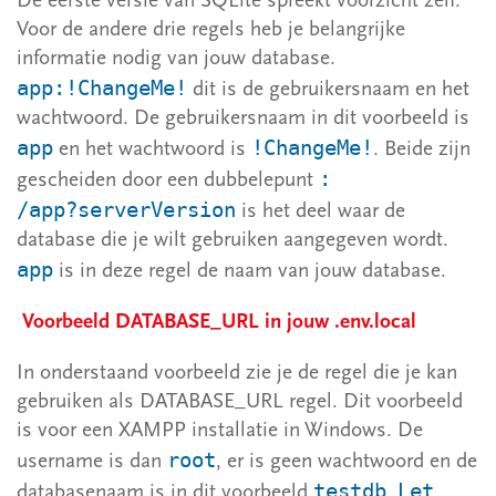
De eerste versie van SQLite spreekt voorzicht zelf.
Voor de andere drie regels heb je belangrijke
informatie nodig van jouw database.
app:!ChangeMe!
dit is de gebruikersnaam en het
wachtwoord. De gebruikersnaam in dit voorbeeld is
app
!ChangeMe!
en het wachtwoord is
. Beide zijn
:
gescheiden door een dubbelepunt
/app?serverVersion
is het deel waar de
database die je wilt gebruiken aangegeven wordt.
app
is in deze regel de naam van jouw database.
Voorbeeld DATABASE_URL in jouw .env.local
In onderstaand voorbeeld zie je de regel die je kan
gebruiken als DATABASE_URL regel. Dit voorbeeld
is voor een XAMPP installatie in Windows. De
root
username is dan
, er is geen wachtwoord en de
testdb
Let
databasenaam is in dit voorbeeld
.